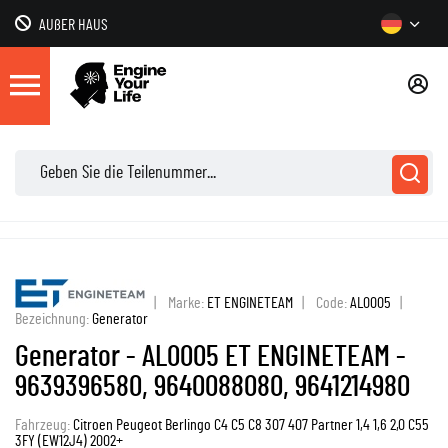
AUßER HAUS
|
Marke:
ET ENGINETEAM
|
Code:
AL0005
|
Bezeichnung:
Generator
Generator - AL0005 ET ENGINETEAM -
9639396580, 9640088080, 9641214980
Fahrzeug:
Citroen Peugeot Berlingo C4 C5 C8 307 407 Partner 1,4 1,6 2,0 C55
3FY (EW12J4) 2002+