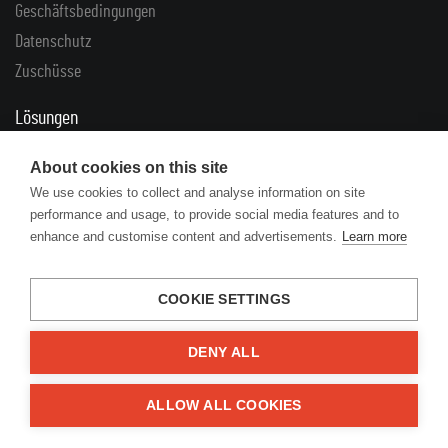
Geschäftsbedingungen
Datenschutz
Zuschüsse
Lösungen
Reklamationen
About cookies on this site
Rücklieferungen
We use cookies to collect and analyse information on site
performance and usage, to provide social media features and to
Links
enhance and customise content and advertisements.
Learn more
Artikel
Herstellerkataloge
COOKIE SETTINGS
DENY ALL
© 2026 Engine Your Life
ALLOW ALL COOKIES