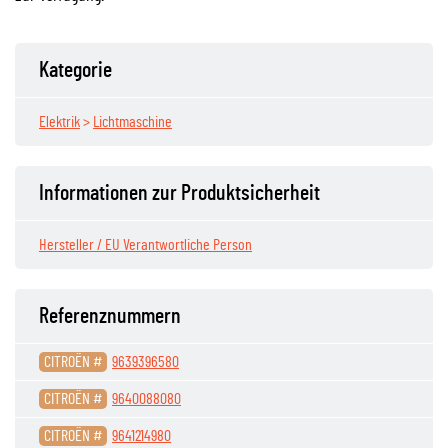
Kategorie
Elektrik
>
Lichtmaschine
Informationen zur Produktsicherheit
Hersteller / EU Verantwortliche Person
Referenznummern
CITROËN #
9639396580
CITROËN #
9640088080
CITROËN #
9641214980