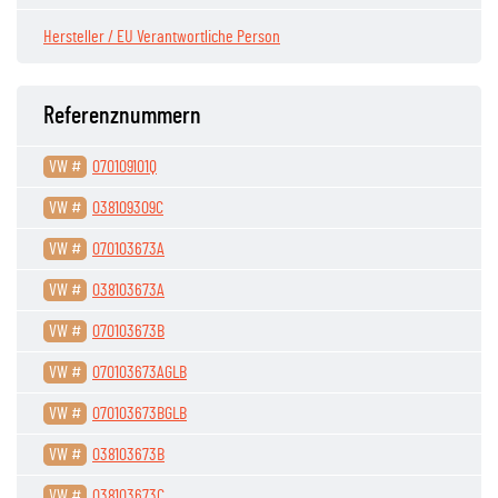
Hersteller / EU Verantwortliche Person
Referenznummern
VW #
070109101Q
VW #
038109309C
VW #
070103673A
VW #
038103673A
VW #
070103673B
VW #
070103673AGLB
VW #
070103673BGLB
VW #
038103673B
VW #
038103673C