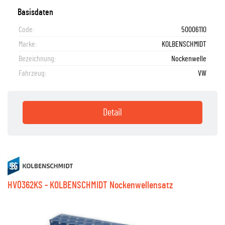
Basisdaten
Code:
50006110
Marke:
KOLBENSCHMIDT
Bezeichnung:
Nockenwelle
Fahrzeug:
VW
Detail
HV0362KS - KOLBENSCHMIDT Nockenwellensatz