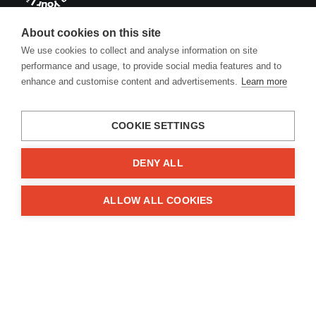
info@engineyourlife.de
About cookies on this site
Kühtriftweg 3, D-93188 Pielenhofen
We use cookies to collect and analyse information on site
performance and usage, to provide social media features and to
enhance and customise content and advertisements.
Learn more
Firma
Über uns
COOKIE SETTINGS
Impressum
DENY ALL
Kontakte
Informationen
ALLOW ALL COOKIES
FAQ
Geschäftsbedingungen
Datenschutz
Zuschüsse