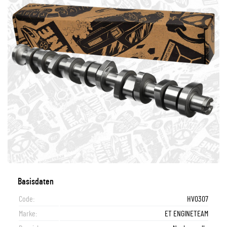
Basisdaten
Code:
HV0307
Marke:
ET ENGINETEAM