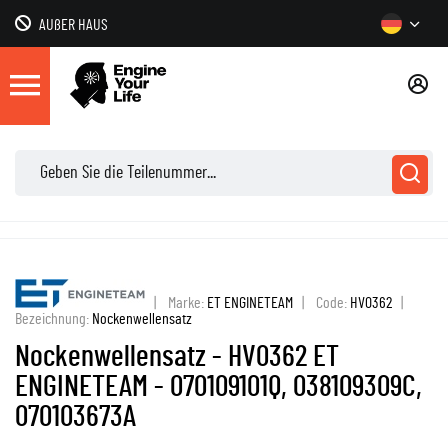
AUßER HAUS
|
Marke:
ET ENGINETEAM
|
Code:
HV0362
|
Bezeichnung:
Nockenwellensatz
Nockenwellensatz - HV0362 ET
ENGINETEAM - 070109101Q, 038109309C,
070103673A