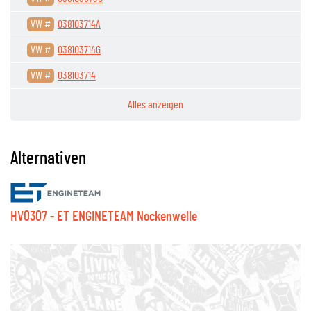
VW #
038103714A
VW #
038103714G
VW #
038103714
Alles anzeigen
Alternativen
HV0307 - ET ENGINETEAM Nockenwelle