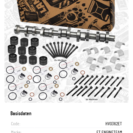
Basisdaten
Code:
HV0362ET
Marke:
ET ENGINETEAM