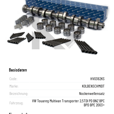
Basisdaten
Code:
HV0362KS
Marke:
KOLBENSCHMIDT
Bezeichnung:
Nockenwellensatz
VW Touareg Multivan Transporter 2,5TDI PD BNZ BPC
Fahrzeug:
BPD BPE 2003+