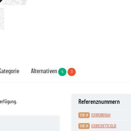
Kategorie
Alternativen
4
3
Referenznummern
erfügung.
VW #
038109101AH
VW #
038103673CGLB