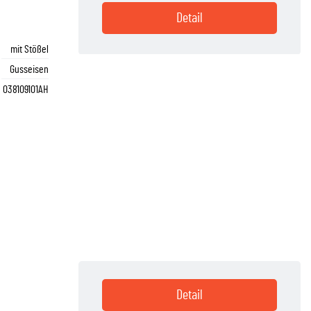
Detail
mit Stößel
Gusseisen
038109101AH
Detail