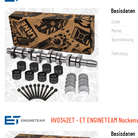
Basisdaten
Code:
Marke:
Bezeichnung:
Fahrzeug:
HV0342ET - ET ENGINETEAM Nockenw
Basisdaten