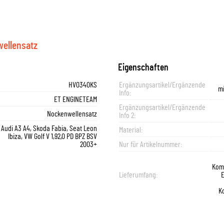
ellensatz
Eigenschaften
HV0340KS
Ergänzungsartikel/Ergänzende
m
Info:
ET ENGINETEAM
Ergänzungsartikel/Ergänzende
Nockenwellensatz
Info 2:
Audi A3 A4, Skoda Fabia, Seat Leon
Material:
Ibiza, VW Golf V 1,92,0 PD BPZ BSV
2003+
Nur für Artikelnummer:
Kom
Lieferumfang:
K