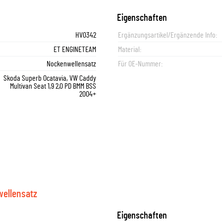
Eigenschaften
HV0342
Ergänzungsartikel/Ergänzende Info:
ET ENGINETEAM
Material:
Nockenwellensatz
Für OE-Nummer:
Skoda Superb Ocatavia, VW Caddy
Multivan Seat 1,9 2,0 PD BMM BSS
2004+
ellensatz
Eigenschaften