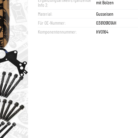
Ergänzungsartikel/Ergänzende
mit Bolzen
Info 2:
Material:
Gusseisen
Für OE-Nummer:
038109101AH
Komponentennummer:
HV0164