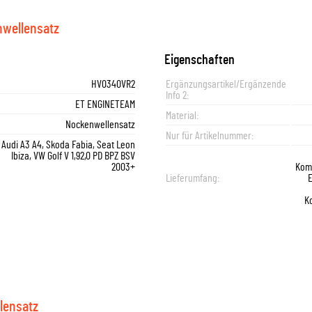
wellensatz
Eigenschaften
HV0340VR2
Ergänzungsartikel/Ergänzende
Info 2:
ET ENGINETEAM
Material:
Nockenwellensatz
Nur für Artikelnummer:
Audi A3 A4, Skoda Fabia, Seat Leon
Ibiza, VW Golf V 1,92,0 PD BPZ BSV
2003+
Kom
Lieferumfang:
K
lensatz