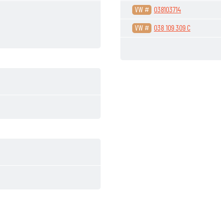
VW #
038103714
VW #
038 109 309 C