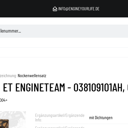
INFO@ENGINEYOURLIFE.DE
zeichnung:
Nockenwellensatz
 ET ENGINETEAM - 038109101AH,
2004+
Ergänzungsartikel/Ergänzende
mit Dichtungen
Info: