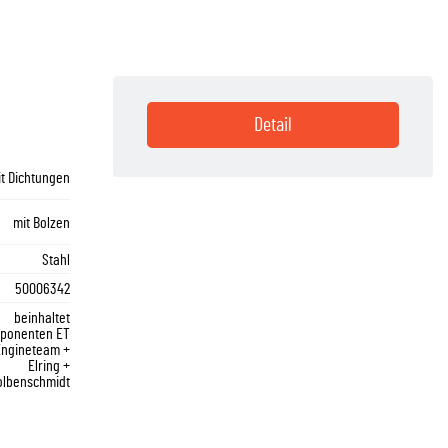
Detail
it Dichtungen
mit Bolzen
Stahl
50006342
beinhaltet
ponenten ET
Engineteam +
Elring +
olbenschmidt