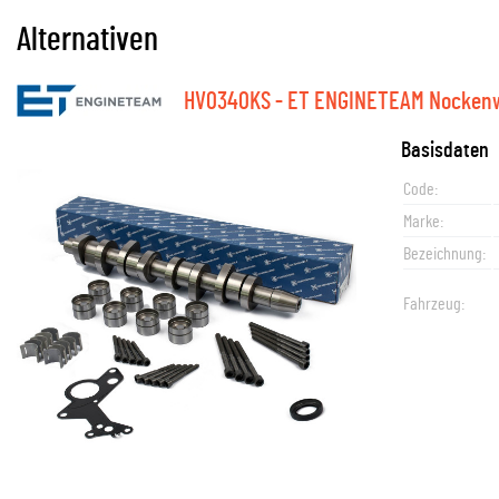
Alternativen
HV0340KS - ET ENGINETEAM Nockenw
Basisdaten
Code:
Marke:
Bezeichnung:
Fahrzeug: