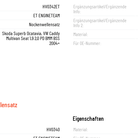
HV0342ET
Ergänzungsartikel/Ergänzende
Info:
ET ENGINETEAM
Ergänzungsartikel/Ergänzende
Nockenwellensatz
Info 2:
Skoda Superb Ocatavia, VW Caddy
Material:
Multivan Seat 1,9 2,0 PD BMM BSS
2004+
Für OE-Nummer:
lensatz
Eigenschaften
HV0340
Material: