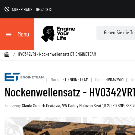
AUßER HAUS
-
19:37 CEST
Menu
HV0342VR1 - Nockenwellensatz ET ENGINETEAM
|
Marke:
ET ENGINETEAM
|
Code:
HV0342VR1
|
Be
Nockenwellensatz - HV0342VR1
Fahrzeug:
Skoda Superb Ocatavia, VW Caddy Multivan Seat 1,9 2,0 PD BMM BSS 