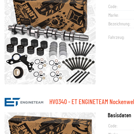
Code:
Marke:
Bezeichnung:
Fahrzeug:
HV0340 - ET ENGINETEAM Nockenwel
Basisdaten
Code: