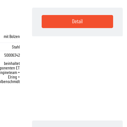
Detail
mit Bolzen
Stahl
50006342
beinhaltet
ponenten ET
Engineteam +
Elring +
olbenschmidt