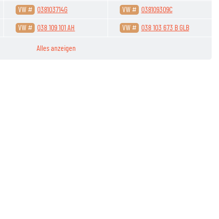
VW #
038103714G
VW #
038109309C
VW #
038 109 101 AH
VW #
038 103 673 B GLB
Alles anzeigen