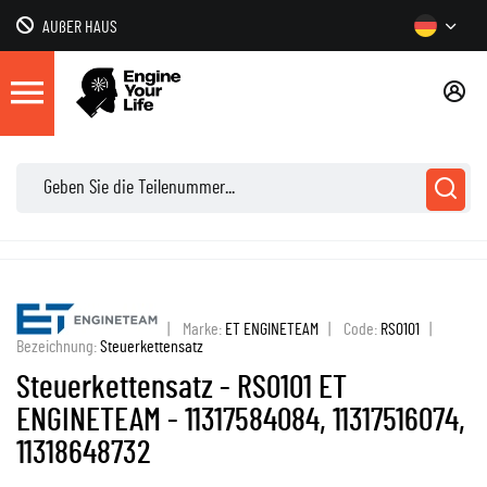
AUßER HAUS
|
Marke:
ET ENGINETEAM
|
Code:
RS0101
|
Bezeichnung:
Steuerkettensatz
Steuerkettensatz - RS0101 ET
ENGINETEAM - 11317584084, 11317516074,
11318648732