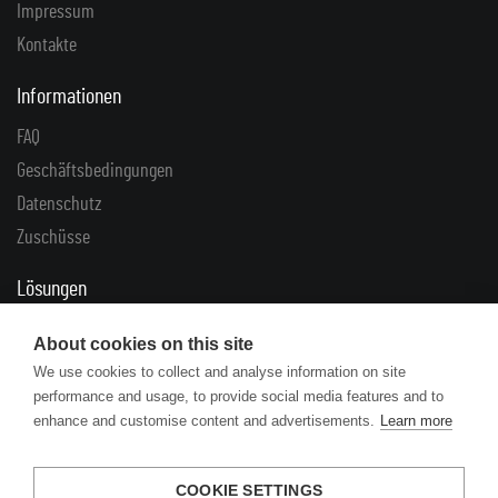
Impressum
Kontakte
Informationen
FAQ
Geschäftsbedingungen
Datenschutz
Zuschüsse
Lösungen
Reklamationen
About cookies on this site
Rücklieferungen
We use cookies to collect and analyse information on site
performance and usage, to provide social media features and to
Links
enhance and customise content and advertisements.
Learn more
Artikel
Herstellerkataloge
COOKIE SETTINGS