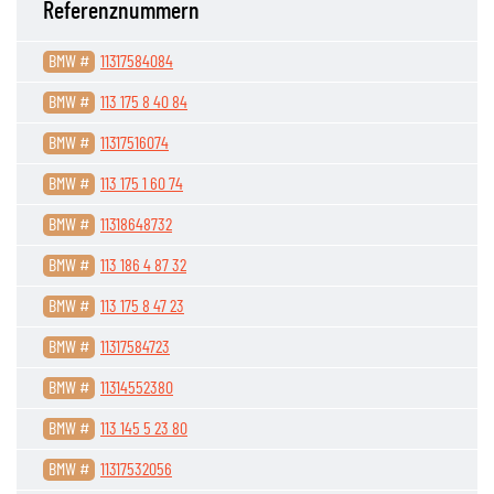
Referenznummern
BMW #
11317584084
BMW #
113 175 8 40 84
BMW #
11317516074
BMW #
113 175 1 60 74
BMW #
11318648732
BMW #
113 186 4 87 32
BMW #
113 175 8 47 23
BMW #
11317584723
BMW #
11314552380
BMW #
113 145 5 23 80
BMW #
11317532056