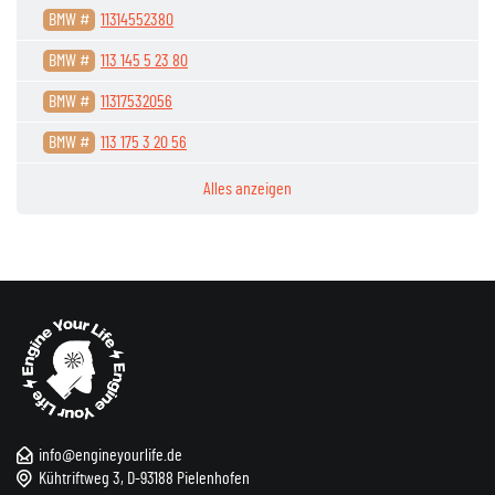
BMW #
11314552380
BMW #
113 145 5 23 80
BMW #
11317532056
BMW #
113 175 3 20 56
Alles anzeigen
info@engineyourlife.de
Kühtriftweg 3, D-93188 Pielenhofen