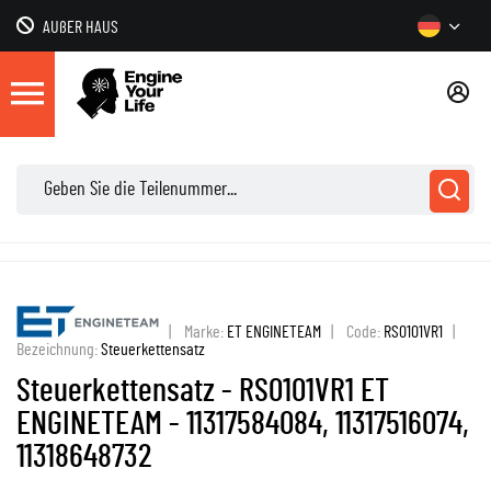
AUßER HAUS
|
Marke:
ET ENGINETEAM
|
Code:
RS0101VR1
|
Bezeichnung:
Steuerkettensatz
Steuerkettensatz - RS0101VR1 ET
ENGINETEAM - 11317584084, 11317516074,
11318648732