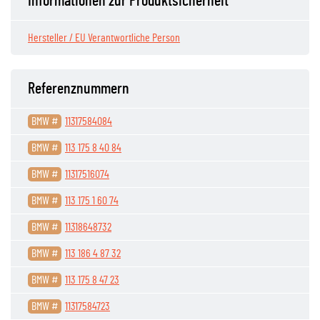
Informationen zur Produktsicherheit
Hersteller / EU Verantwortliche Person
Referenznummern
BMW #
11317584084
BMW #
113 175 8 40 84
BMW #
11317516074
BMW #
113 175 1 60 74
BMW #
11318648732
BMW #
113 186 4 87 32
BMW #
113 175 8 47 23
BMW #
11317584723