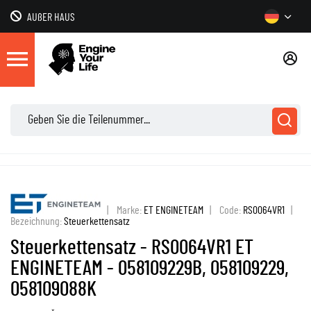
AUßER HAUS
|
Marke:
ET ENGINETEAM
|
Code:
RS0064VR1
|
Bezeichnung:
Steuerkettensatz
Steuerkettensatz - RS0064VR1 ET
ENGINETEAM - 058109229B, 058109229,
058109088K