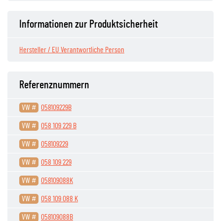
Informationen zur Produktsicherheit
Hersteller / EU Verantwortliche Person
Referenznummern
VW #
058109229B
VW #
058 109 229 B
VW #
058109229
VW #
058 109 229
VW #
058109088K
VW #
058 109 088 K
VW #
058109088B