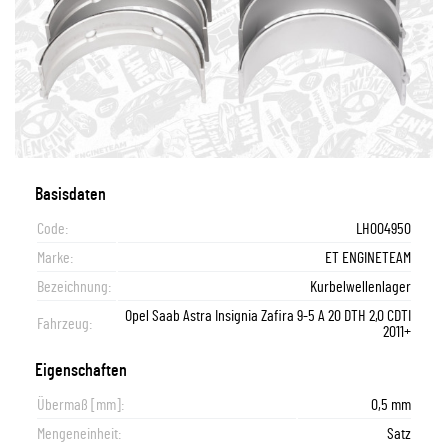
Basisdaten
Code:
LH004950
Marke:
ET ENGINETEAM
Bezeichnung:
Kurbelwellenlager
Opel Saab Astra Insignia Zafira 9-5 A 20 DTH 2,0 CDTI
Fahrzeug:
2011+
Eigenschaften
Übermaß [mm]:
0,5 mm
Mengeneinheit:
Satz