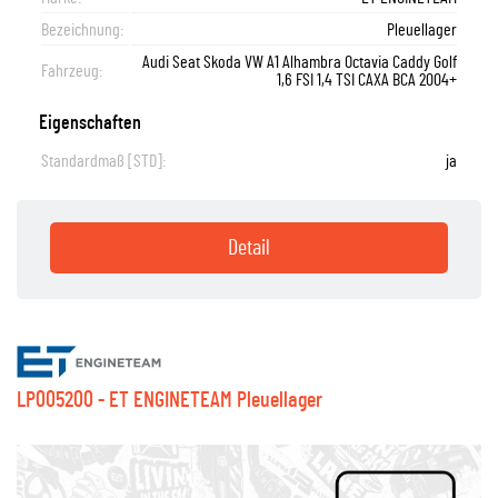
Bezeichnung:
Pleuellager
Audi Seat Skoda VW A1 Alhambra Octavia Caddy Golf
Fahrzeug:
1,6 FSI 1,4 TSI CAXA BCA 2004+
Eigenschaften
Standardmaß [STD]:
ja
Detail
LP005200 - ET ENGINETEAM Pleuellager