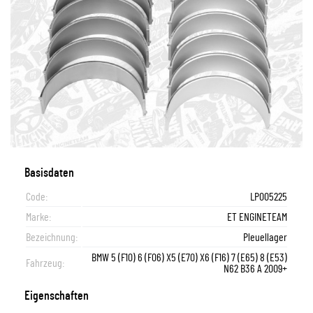
Basisdaten
Code:
LP005225
Marke:
ET ENGINETEAM
Bezeichnung:
Pleuellager
BMW 5 (F10) 6 (F06) X5 (E70) X6 (F16) 7 (E65) 8 (E53)
Fahrzeug:
N62 B36 A 2009+
Eigenschaften