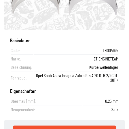
Basisdaten
Code:
LH004925
Marke:
ET ENGINETEAM
Bezeichnung:
Kurbelwellenlager
Opel Saab Astra Insignia Zafira 9-5 A 20 DTH 2,0 CDTI
Fahrzeug:
2011+
Eigenschaften
Übermaß [mm]:
0,25 mm
Mengeneinheit:
Satz