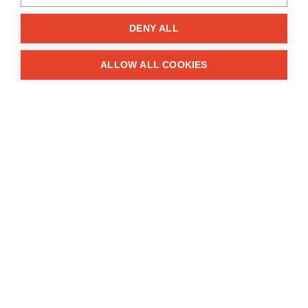
DENY ALL
ALLOW ALL COOKIES
Basisdaten
Code:
LP005325
Marke:
ET ENGINETEAM
Bezeichnung:
Pleuellager