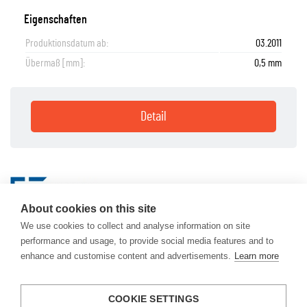
Eigenschaften
Produktionsdatum ab:
03.2011
Übermaß [mm]:
0,5 mm
Detail
About cookies on this site
LP005325 - ET ENGINETEAM Pleuellager
We use cookies to collect and analyse information on site
performance and usage, to provide social media features and to
enhance and customise content and advertisements.
Learn more
COOKIE SETTINGS