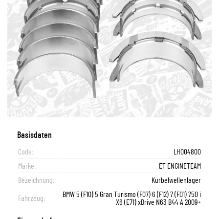
Basisdaten
Code:
LH004800
Marke:
ET ENGINETEAM
Bezeichnung:
Kurbelwellenlager
BMW 5 (F10) 5 Gran Turismo (F07) 6 (F12) 7 (F01) 750 i
Fahrzeug:
X6 (E71) xDrive N63 B44 A 2009+