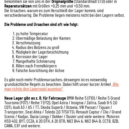
bekommen sie von uns in der
Originalgröße
(Standardmaß STD) oder in
Reparatursätzen
mit Größen +0,25 mm und +0,50 mm.
Die Ursachen, warum es zum Verschleiß der Lager kommt, sind
verschiedenartig. Die Probleme liegen meistens nicht bei den Lagern selbst.
Die Probleme und Ursachen sind oft wie folgt:
zu hohe Temperatur
Übermäßige Belastung der Kanten
Verschmutzung
Radius des Bolzens zu groß
Müdigkeit der Lagerbeschichtung
Korrosion der Lager
Mangelhafte Schmierung
Rillen nach Fremdkörpern
Falsche Ausrichtung der Achse
Es gibt noch mehr Problemursachen, deswegen ist es notwendig
grundsächliche Regeln zu beachten. Dabei hilft unser kurzer Artikel
„Wie
man richtig den Lagerspiel ausmisst“
Neue Lager gibt es z. B. für Fahrzeuge
BMW Reihe 5 (F10) / Reihe 5 Grand
Tourismo (F07) / Reihe 7 (F12), Opel Astra / Insignia / Zafira, Saab 9-5 2,0
CDTI, Audi A3 / A5 / TT, Skoda Superb / Octavia, VW Passat / Tiguan /
Transporter, Seat Altea / Toledo 2,0 TFSI/TSI, Renault Captur / Clio / Grand
Scenic / Kadjar, Dacia Longy / Dokker / Duster und viele weitere. Motoren
H5D 402, BYT, CCZA, A 20 DTH, A 20 DTR, N63 B44 A, N63 B44 B, CCTB. BZB,
CAWA, EXF und weitere.