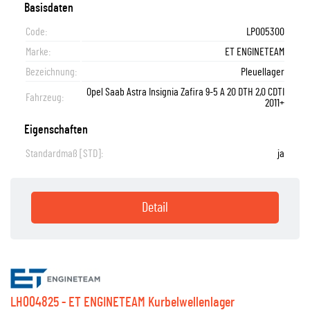
Basisdaten
Code:
LP005300
Marke:
ET ENGINETEAM
Bezeichnung:
Pleuellager
Opel Saab Astra Insignia Zafira 9-5 A 20 DTH 2,0 CDTI
Fahrzeug:
2011+
Eigenschaften
Standardmaß [STD]:
ja
Detail
LH004825 - ET ENGINETEAM Kurbelwellenlager