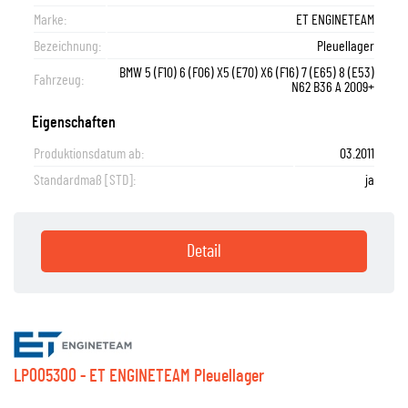
Marke:
ET ENGINETEAM
Bezeichnung:
Pleuellager
BMW 5 (F10) 6 (F06) X5 (E70) X6 (F16) 7 (E65) 8 (E53)
Fahrzeug:
N62 B36 A 2009+
Eigenschaften
Produktionsdatum ab:
03.2011
Standardmaß [STD]:
ja
Detail
LP005300 - ET ENGINETEAM Pleuellager