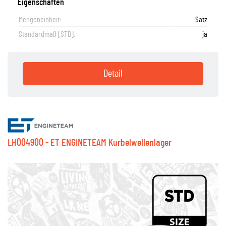
Eigenschaften
Mengeneinheit:
Satz
Standardmaß [STD]:
ja
Detail
LH004900 - ET ENGINETEAM Kurbelwellenlager