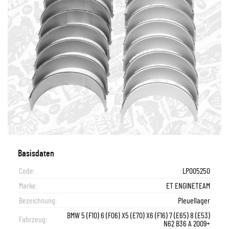
Basisdaten
Code:
LP005250
Marke:
ET ENGINETEAM
Bezeichnung:
Pleuellager
BMW 5 (F10) 6 (F06) X5 (E70) X6 (F16) 7 (E65) 8 (E53)
Fahrzeug:
N62 B36 A 2009+