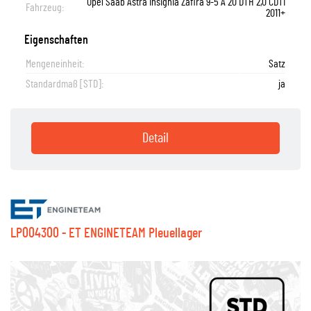
Opel Saab Astra Insignia Zafira 9-5 A 20 DTH 2,0 CDTI
Fahrzeug:
2011+
Eigenschaften
Mengeneinheit:
Satz
Standardmaß [STD]:
ja
Detail
LP004300 - ET ENGINETEAM Pleuellager