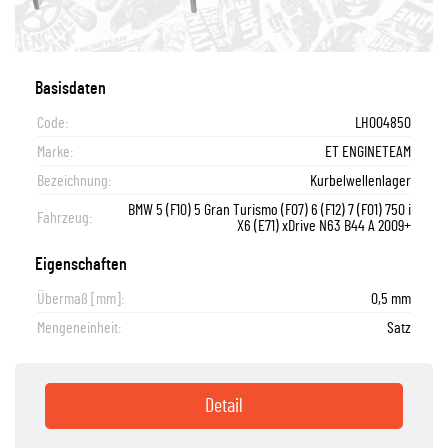
Basisdaten
Code:
LH004850
Marke:
ET ENGINETEAM
Bezeichnung:
Kurbelwellenlager
BMW 5 (F10) 5 Gran Turismo (F07) 6 (F12) 7 (F01) 750 i
Fahrzeug:
X6 (E71) xDrive N63 B44 A 2009+
Eigenschaften
Übermaß [mm]:
0,5 mm
Mengeneinheit:
Satz
Detail