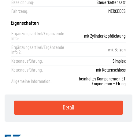
Bezeichnung:
Steuerkettensatz
Fahrzeug:
MERCEDES
Eigenschaften
Ergänzungsartikel/Ergänzende
mit Zylinderkopfdichtung
Info:
Ergänzungsartikel/Ergänzende
mit Bolzen
Info 2:
Kettenausführung:
Simplex
Kettenausführung:
mit Kettenschloss
beinhaltet Komponenten ET
Allgemeine Information:
Engineteam + Elring
Detail