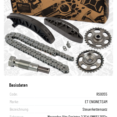
Basisdaten
Code:
RS0055
Marke:
ET ENGINETEAM
Bezeichnung:
Steuerkettensatz
Fahrzeug:
Mercedes Vito Sprinter 2,2Cdi OM651 2012+