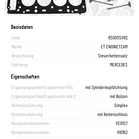
Basisdaten
Code:
RS0055VR2
Marke:
ET ENGINETEAM
Bezeichnung:
Steuerkettensatz
Fahrzeug:
MERCEDES
Eigenschaften
Ergänzungsartikel/Ergänzende Info:
mit Zylinderkopfdichtung
Ergänzungsartikel/Ergänzende Info 2:
mit Bolzen
Kettenausführung:
Simplex
Kettenausführung:
mit Kettenschloss
Komponentennummer:
VE0157
Komponentennummer:
VI0162