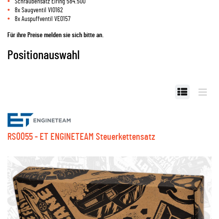
Schraubensatz Elring 584.500
8x Saugventil VI0162
8x Auspuffventil VE0157
Für ihre Preise melden sie sich bitte an.
Positionauswahl
RS0055 - ET ENGINETEAM Steuerkettensatz