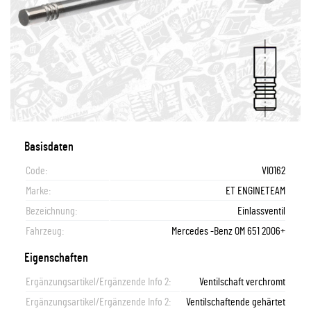
Basisdaten
Code:
VI0162
Marke:
ET ENGINETEAM
Bezeichnung:
Einlassventil
Fahrzeug:
Mercedes -Benz OM 651 2006+
Eigenschaften
Ergänzungsartikel/Ergänzende Info 2:
Ventilschaft verchromt
Ergänzungsartikel/Ergänzende Info 2:
Ventilschaftende gehärtet