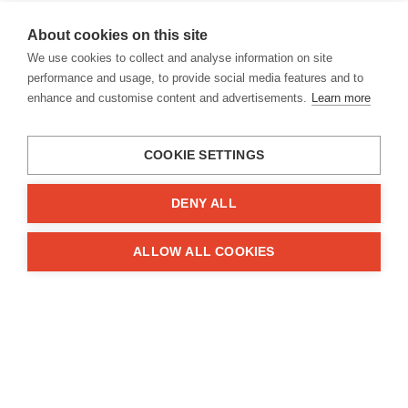
Code:
VE0157
About cookies on this site
Marke:
ET ENGINETEAM
We use cookies to collect and analyse information on site
performance and usage, to provide social media features and to
Bezeichnung:
Auslassventil
enhance and customise content and advertisements.
Learn more
Fahrzeug:
Mercedes-Benz Class/Vito/Sprinter OM 651 2006+
Eigenschaften
COOKIE SETTINGS
Ergänzungsartikel/Ergänzende Info 2:
Ventilschaft verchromt
Ergänzungsartikel/Ergänzende Info 2:
Ventilschaft gehärtet
DENY ALL
Länge [mm]:
109,2 mm
Ventilschaftdurchmesser [mm]:
6 mm
ALLOW ALL COOKIES
Ventiltellerdurchmesser [mm]:
24,7 mm
Ventilschaftmaterial:
Chrom-Siliziumstahl
Alles anzeigen