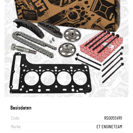
Basisdaten
Code:
RS0055VR1
Marke:
ET ENGINETEAM