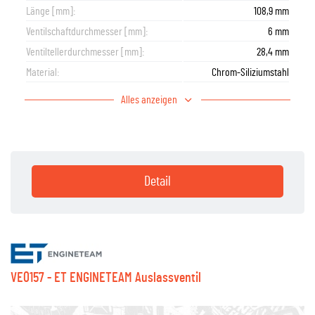
Länge [mm]:
108,9 mm
Ventilschaftdurchmesser [mm]:
6 mm
Ventiltellerdurchmesser [mm]:
28,4 mm
Material:
Chrom-Siliziumstahl
Alles anzeigen
Detail
VE0157 - ET ENGINETEAM Auslassventil