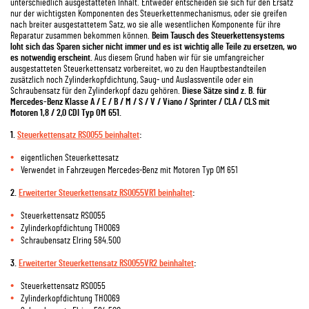
unterschiedlich ausgestatteten Inhalt. Entweder entscheiden sie sich für den Ersatz
nur der wichtigsten Komponenten des Steuerkettenmechanismus, oder sie greifen
nach breiter ausgestattetem Satz, wo sie alle wesentlichen Komponente für ihre
Reparatur zusammen bekommen können.
Beim Tausch des Steuerkettensystems
loht sich das Sparen sicher nicht immer und es ist wichtig alle Teile zu ersetzen, wo
es notwendig erscheint.
Aus diesem Grund haben wir für sie umfangreicher
ausgestatteten Steuerkettensatz vorbereitet, wo zu den Hauptbestandteilen
zusätzlich noch Zylinderkopfdichtung, Saug- und Auslassventile oder ein
Schraubensatz für den Zylinderkopf dazu gehören.
Diese Sätze sind z. B. für
Mercedes-Benz Klasse A / E / B / M / S / V / Viano / Sprinter / CLA / CLS mit
Motoren 1,8 / 2,0 CDI Typ OM 651.
1.
Steuerkettensatz RS0055 beinhaltet
:
eigentlichen Steuerkettesatz
Verwendet in Fahrzeugen Mercedes-Benz mit Motoren Typ OM 651
2.
Erweiterter Steuerkettensatz RS0055VR1 beinhaltet
:
Steuerkettensatz RS0055
Zylinderkopfdichtung TH0069
Schraubensatz Elring 584.500
3.
Erweiterter Steuerkettensatz RS0055VR2 beinhaltet
:
Steuerkettensatz RS0055
Zylinderkopfdichtung TH0069