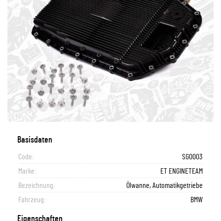
Basisdaten
Code:
SG0003
Marke:
ET ENGINETEAM
Bezeichnung:
Ölwanne, Automatikgetriebe
Fahrzeug:
BMW
Eigenschaften