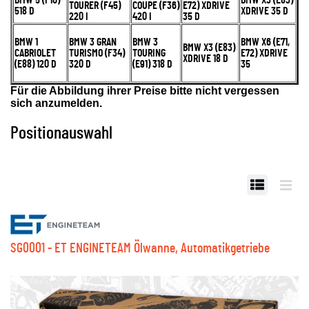
TOURER (F45)
COUPE (F36)
E72) XDRIVE
518 D
XDRIVE 35 D
220 I
420 I
35 D
BMW 1
BMW 3 GRAN
BMW 3
BMW X6 (E71,
BMW X3 (E83)
CABRIOLET
TURISMO (F34)
TOURING
E72) XDRIVE
XDRIVE 18 D
(E88) 120 D
320 D
(E91) 318 D
35
Für die Abbildung ihrer Preise bitte nicht vergessen
sich anzumelden.
Positionauswahl
SG0001 - ET ENGINETEAM Ölwanne, Automatikgetriebe