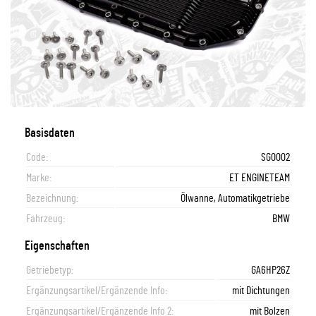
Basisdaten
Code:
SG0002
Marke:
ET ENGINETEAM
Bezeichnung:
Ölwanne, Automatikgetriebe
Fahrzeug:
BMW
Eigenschaften
Getriebetyp:
GA6HP26Z
Ergänzungsartikel/Ergänzende Info:
mit Dichtungen
Ergänzungsartikel/Ergänzende Info 2:
mit Bolzen