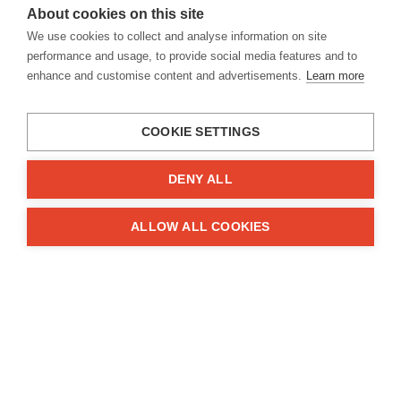
info@engineyourlife.de
About cookies on this site
Kühtriftweg 3, D-93188 Pielenhofen
We use cookies to collect and analyse information on site
performance and usage, to provide social media features and to
enhance and customise content and advertisements.
Learn more
Firma
Über uns
COOKIE SETTINGS
Impressum
Kontakte
DENY ALL
Informationen
ALLOW ALL COOKIES
FAQ
Geschäftsbedingungen
Datenschutz
Zuschüsse
Lösungen