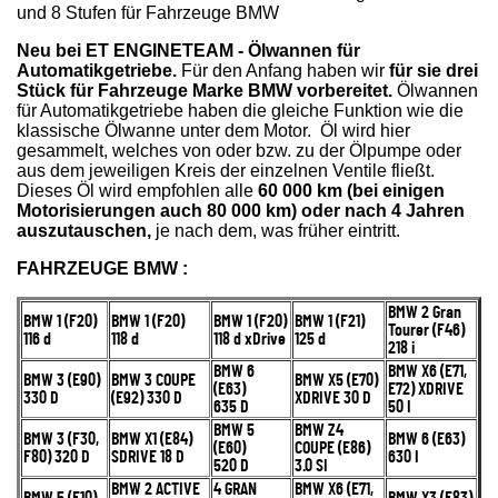
und 8 Stufen für Fahrzeuge BMW
Neu bei ET ENGINETEAM - Ölwannen für
Automatikgetriebe.
Für den Anfang haben wir
für sie drei
Stück für Fahrzeuge Marke BMW vorbereitet.
Ölwannen
für Automatikgetriebe haben die gleiche Funktion wie die
klassische Ölwanne unter dem Motor. Öl wird hier
gesammelt, welches von oder bzw. zu der Ölpumpe oder
aus dem jeweiligen Kreis der einzelnen Ventile fließt.
Dieses Öl wird empfohlen alle
60 000 km (bei einigen
Motorisierungen auch 80 000 km) oder nach 4 Jahren
auszutauschen,
je nach dem, was früher eintritt.
FAHRZEUGE BMW :
BMW 2 Gran
BMW 1 (F20)
BMW 1 (F20)
BMW 1 (F20)
BMW 1 (F21)
Tourer (F46)
116 d
118 d
118 d xDrive
125 d
218 i
BMW 6
BMW X6 (E71,
BMW 3 (E90)
BMW 3 COUPE
BMW X5 (E70)
(E63)
E72) XDRIVE
330 D
(E92) 330 D
XDRIVE 30 D
635 D
50 I
BMW 5
BMW Z4
BMW 3 (F30,
BMW X1 (E84)
BMW 6 (E63)
(E60)
COUPE (E86)
F80) 320 D
SDRIVE 18 D
630 I
520 D
3.0 SI
BMW 2 ACTIVE
4 GRAN
BMW X6 (E71,
BMW 5 (F10)
BMW X3 (E83)