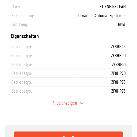
Marke:
ET ENGINETEAM
Bezeichnung:
Ölwanne, Automatikgetriebe
Fahrzeug:
BMW
Eigenschaften
Getriebetyp:
ZF8HP45
Getriebetyp:
ZF8HP50
Getriebetyp:
ZF8HP51
Getriebetyp:
ZF8HP70
Getriebetyp:
ZF8HP75
Getriebetyp:
ZF8HP76
Alles anzeigen