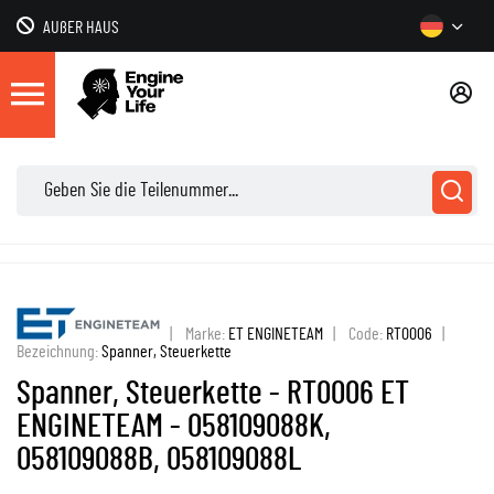
AUßER HAUS
|
Marke:
ET ENGINETEAM
|
Code:
RT0006
|
Bezeichnung:
Spanner, Steuerkette
Spanner, Steuerkette - RT0006 ET
ENGINETEAM - 058109088K,
058109088B, 058109088L