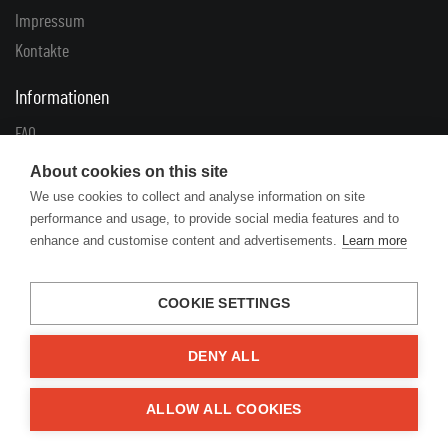
Impressum
Kontakte
Informationen
FAQ
Geschäftsbedingungen
About cookies on this site
Datenschutz
We use cookies to collect and analyse information on site
performance and usage, to provide social media features and to
Zuschüsse
enhance and customise content and advertisements.
Learn more
Lösungen
COOKIE SETTINGS
Reklamationen
Rücklieferungen
DENY ALL
Links
ALLOW ALL COOKIES
Artikel