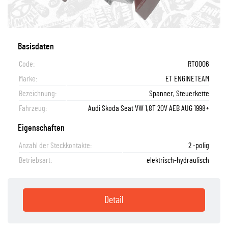
Basisdaten
Code:
RT0006
Marke:
ET ENGINETEAM
Bezeichnung:
Spanner, Steuerkette
Fahrzeug:
Audi Skoda Seat VW 1,8T 20V AEB AUG 1998+
Eigenschaften
Anzahl der Steckkontakte:
2 -polig
Betriebsart:
elektrisch-hydraulisch
Detail