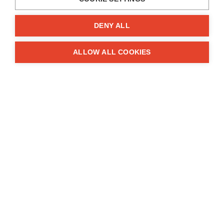
Impressum
Kontakte
DENY ALL
Informationen
ALLOW ALL COOKIES
FAQ
Geschäftsbedingungen
Datenschutz
Zuschüsse
Lösungen
Reklamationen
Rücklieferungen
Links
Artikel
Herstellerkataloge