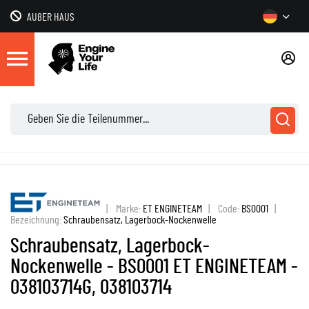
AUßER HAUS
|
Marke:
ET ENGINETEAM
|
Code:
BS0001
|
Bezeichnung:
Schraubensatz, Lagerbock-Nockenwelle
Schraubensatz, Lagerbock-
Nockenwelle - BS0001 ET ENGINETEAM -
038103714G, 038103714