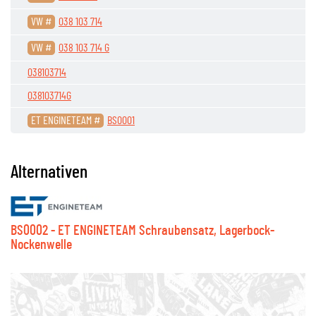
VW #
038 103 714
VW #
038 103 714 G
038103714
038103714G
ET ENGINETEAM #
BS0001
Alternativen
BS0002 - ET ENGINETEAM Schraubensatz, Lagerbock-
Nockenwelle