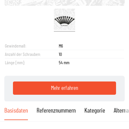
Gewindemaß:
M6
Anzahl der Schrauben:
10
Länge [mm]:
54 mm
Mehr erfahren
Basisdaten
Referenznummern
Kategorie
Alterna