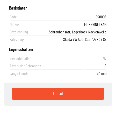
Basisdaten
Code:
BS0006
Marke:
ET ENGINETEAM
Bezeichnung:
Schraubensatz, Lagerbock-Nockenwelle
Fahrzeug:
Skoda VW Audi Seat 1,4 PD / 8x
Eigenschaften
Gewindemaß:
M6
Anzahl der Schrauben:
8
Länge [mm]:
54 mm
Detail