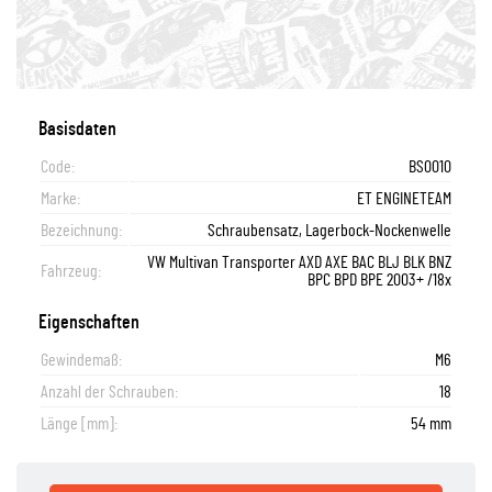
Basisdaten
Code:
BS0010
Marke:
ET ENGINETEAM
Bezeichnung:
Schraubensatz, Lagerbock-Nockenwelle
VW Multivan Transporter AXD AXE BAC BLJ BLK BNZ
Fahrzeug:
BPC BPD BPE 2003+ /18x
Eigenschaften
Gewindemaß:
M6
Anzahl der Schrauben:
18
Länge [mm]:
54 mm