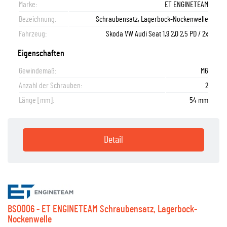
Marke:
ET ENGINETEAM
Bezeichnung:
Schraubensatz, Lagerbock-Nockenwelle
Fahrzeug:
Skoda VW Audi Seat 1,9 2,0 2,5 PD / 2x
Eigenschaften
Gewindemaß:
M6
Anzahl der Schrauben:
2
Länge [mm]:
54 mm
Detail
BS0006 - ET ENGINETEAM Schraubensatz, Lagerbock-
Nockenwelle