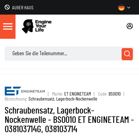
AUßER HAUS
|
Marke:
ET ENGINETEAM
|
Code:
BS0010
|
Bezeichnung:
Schraubensatz, Lagerbock-Nockenwelle
Schraubensatz, Lagerbock-
Nockenwelle - BS0010 ET ENGINETEAM -
038103714G, 038103714