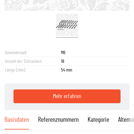
Gewindemaß:
M6
Anzahl der Schrauben:
18
Länge [mm]:
54 mm
Mehr erfahren
Basisdaten
Referenznummern
Kategorie
Alterna