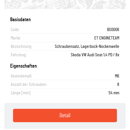
Basisdaten
Code:
BS0006
Marke:
ET ENGINETEAM
Bezeichnung:
Schraubensatz, Lagerbock-Nockenwelle
Fahrzeug:
Skoda VW Audi Seat 1,4 PD / 8x
Eigenschaften
Gewindemaß:
M6
Anzahl der Schrauben:
8
Länge [mm]:
54 mm
Detail