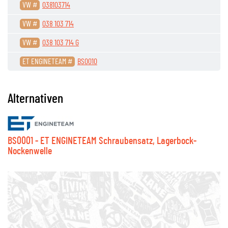
VW #
038103714
VW #
038 103 714
VW #
038 103 714 G
ET ENGINETEAM #
BS0010
Alternativen
BS0001 - ET ENGINETEAM Schraubensatz, Lagerbock-
Nockenwelle