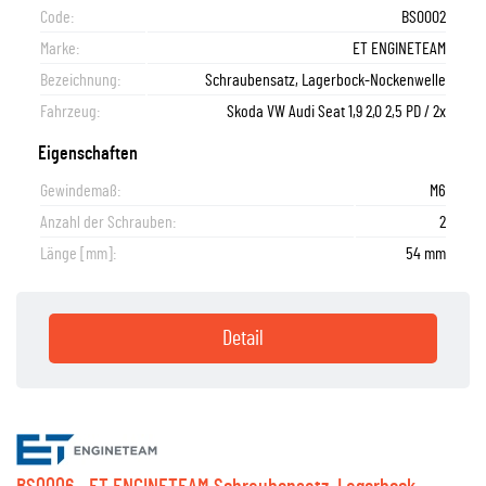
Code:
BS0002
Marke:
ET ENGINETEAM
Bezeichnung:
Schraubensatz, Lagerbock-Nockenwelle
Fahrzeug:
Skoda VW Audi Seat 1,9 2,0 2,5 PD / 2x
Eigenschaften
Gewindemaß:
M6
Anzahl der Schrauben:
2
Länge [mm]:
54 mm
Detail