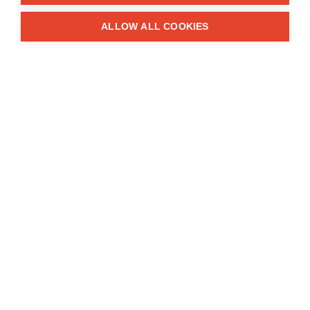
Informationen
ALLOW ALL COOKIES
FAQ
Geschäftsbedingungen
Datenschutz
Zuschüsse
Lösungen
Reklamationen
Rücklieferungen
Links
Artikel
Herstellerkataloge