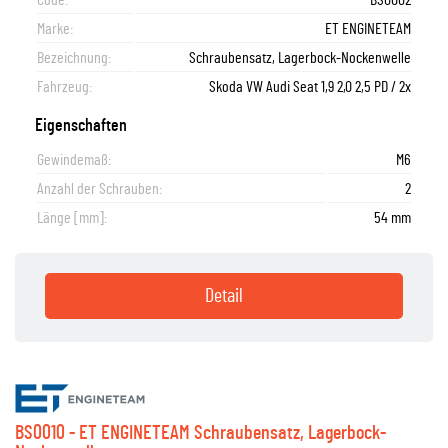
Code:
BS0002
Marke:
ET ENGINETEAM
Bezeichnung:
Schraubensatz, Lagerbock-Nockenwelle
Fahrzeug:
Skoda VW Audi Seat 1,9 2,0 2,5 PD / 2x
Eigenschaften
Gewindemaß:
M6
Anzahl der Schrauben:
2
Länge [mm]:
54 mm
Detail
BS0010 - ET ENGINETEAM Schraubensatz, Lagerbock-