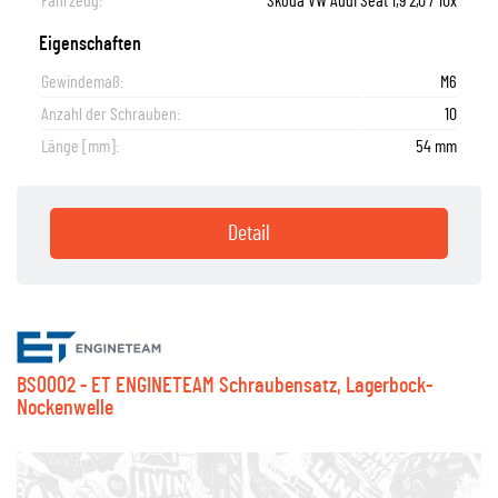
Fahrzeug:
Skoda VW Audi Seat 1,9 2,0 / 10x
Eigenschaften
Gewindemaß:
M6
Anzahl der Schrauben:
10
Länge [mm]:
54 mm
Detail
BS0002 - ET ENGINETEAM Schraubensatz, Lagerbock-
Nockenwelle