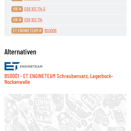
VW #
038 103 714 G
VW #
038 103 714
ET ENGINETEAM #
BS0006
Alternativen
BS0001 - ET ENGINETEAM Schraubensatz, Lagerbock-
Nockenwelle