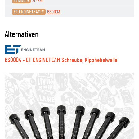
ELRING #
917.290
ET ENGINETEAM #
BS0003
Alternativen
BS0004 - ET ENGINETEAM Schraube, Kipphebelwelle