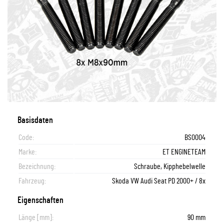
Basisdaten
Code:
BS0004
Marke:
ET ENGINETEAM
Bezeichnung:
Schraube, Kipphebelwelle
Fahrzeug:
Skoda VW Audi Seat PD 2000+ / 8x
Eigenschaften
Länge [mm]:
90 mm