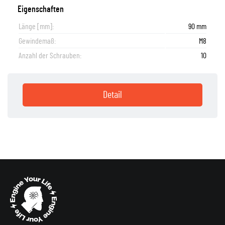
Eigenschaften
Länge [mm]:
90 mm
Gewindemaß:
M8
Anzahl der Schrauben:
10
Detail