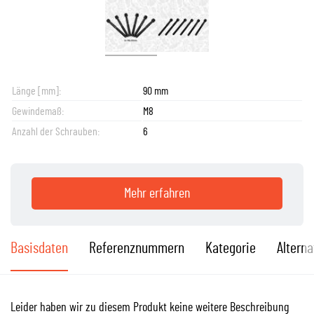
Länge [mm]:
90 mm
Gewindemaß:
M8
Anzahl der Schrauben:
6
Mehr erfahren
Basisdaten
Referenznummern
Kategorie
Alterna
Leider haben wir zu diesem Produkt keine weitere Beschreibung