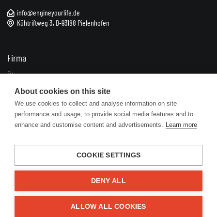
info@engineyourlife.de
Kühtriftweg 3, D-93188 Pielenhofen
Firma
Über uns
Impressum
About cookies on this site
We use cookies to collect and analyse information on site
Kontakte
performance and usage, to provide social media features and to
enhance and customise content and advertisements.
Learn more
Informationen
FAQ
COOKIE SETTINGS
Geschäftsbedingungen
Datenschutz
DENY ALL
Zuschüsse
ALLOW ALL COOKIES
Lösungen