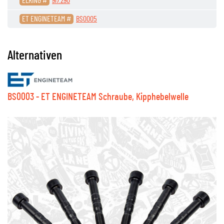
ELRING #
917.290
ET ENGINETEAM #
BS0005
Alternativen
BS0003 - ET ENGINETEAM Schraube, Kipphebelwelle