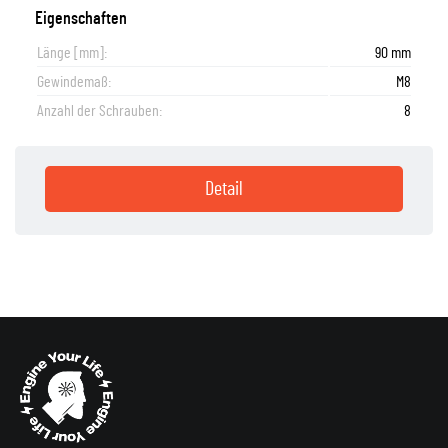
Eigenschaften
Länge [mm]:
90 mm
Gewindemaß:
M8
Anzahl der Schrauben:
8
Detail