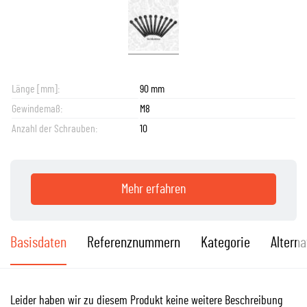
Länge [mm]:
90 mm
Gewindemaß:
M8
Anzahl der Schrauben:
10
Mehr erfahren
Basisdaten
Referenznummern
Kategorie
Alterna
Leider haben wir zu diesem Produkt keine weitere Beschreibung