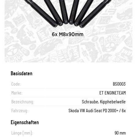
Basisdaten
Code:
BS0003
Marke:
ET ENGINETEAM
Bezeichnung:
Schraube, Kipphebelwelle
Fahrzeug:
Skoda VW Audi Seat PD 2000+ / 6x
Eigenschaften
Länge [mm]:
90 mm