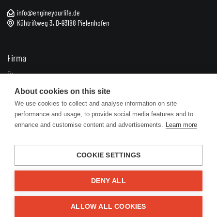
info@engineyourlife.de
Kühtriftweg 3, D-93188 Pielenhofen
Firma
Über uns
Impressum
About cookies on this site
We use cookies to collect and analyse information on site
Kontakte
performance and usage, to provide social media features and to
enhance and customise content and advertisements.
Learn more
Informationen
FAQ
COOKIE SETTINGS
Geschäftsbedingungen
Datenschutz
DENY ALL
Zuschüsse
ALLOW ALL COOKIES
Lösungen