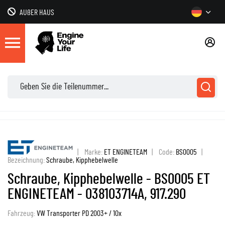
AUßER HAUS
|
Marke:
ET ENGINETEAM
|
Code:
BS0005
|
Bezeichnung:
Schraube, Kipphebelwelle
Schraube, Kipphebelwelle - BS0005 ET
ENGINETEAM - 038103714A, 917.290
Fahrzeug:
VW Transporter PD 2003+ / 10x