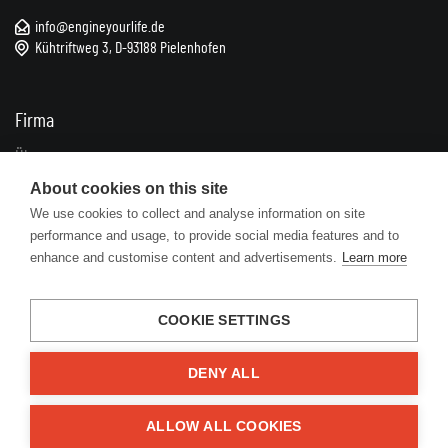
info@engineyourlife.de
Kühtriftweg 3, D-93188 Pielenhofen
Firma
Über uns
Impressum
About cookies on this site
We use cookies to collect and analyse information on site
Kontakte
performance and usage, to provide social media features and to
enhance and customise content and advertisements.
Learn more
Informationen
FAQ
COOKIE SETTINGS
Geschäftsbedingungen
Datenschutz
DENY ALL
Zuschüsse
ALLOW ALL COOKIES
Lösungen