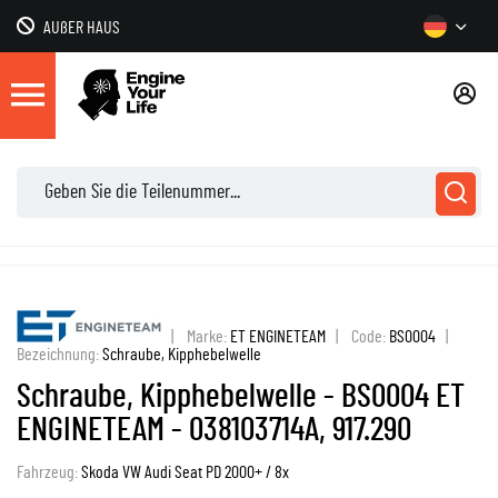
AUßER HAUS
|
Marke:
ET ENGINETEAM
|
Code:
BS0004
|
Bezeichnung:
Schraube, Kipphebelwelle
Schraube, Kipphebelwelle - BS0004 ET
ENGINETEAM - 038103714A, 917.290
Fahrzeug:
Skoda VW Audi Seat PD 2000+ / 8x