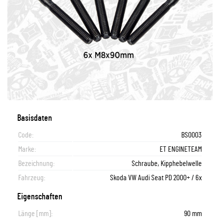
Basisdaten
Code:
BS0003
Marke:
ET ENGINETEAM
Bezeichnung:
Schraube, Kipphebelwelle
Fahrzeug:
Skoda VW Audi Seat PD 2000+ / 6x
Eigenschaften
Länge [mm]:
90 mm