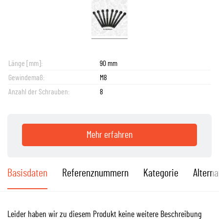
Länge [mm]:
90 mm
Gewindemaß:
M8
Anzahl der Schrauben:
8
Mehr erfahren
Basisdaten
Referenznummern
Kategorie
Alterna
Leider haben wir zu diesem Produkt keine weitere Beschreibung