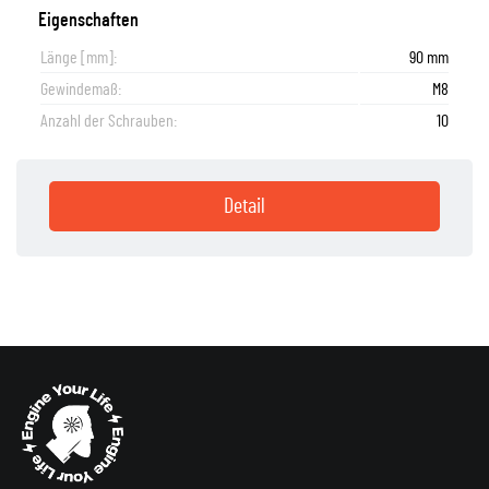
Eigenschaften
Länge [mm]:
90 mm
Gewindemaß:
M8
Anzahl der Schrauben:
10
Detail