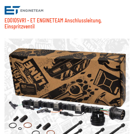
ED0105VR1 - ET ENGINETEAM Anschlussleitung,
Einspritzventil