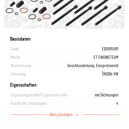
Basisdaten
Code:
ED0105VR1
Marke:
ET ENGINETEAM
Bezeichnung:
Anschlussleitung, Einspritzventil
Fahrzeug:
ŠKODA-VW
Eigenschaften
Ergänzungsartikel/Ergänzende Info:
mit Dichtungen
Anzahl der Dichtungen:
4
Alles anzeigen