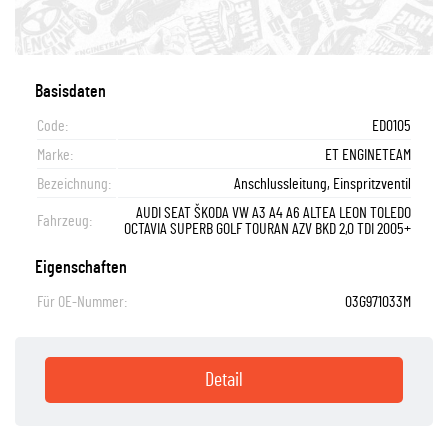
Basisdaten
Code:
ED0105
Marke:
ET ENGINETEAM
Bezeichnung:
Anschlussleitung, Einspritzventil
AUDI SEAT ŠKODA VW A3 A4 A6 ALTEA LEON TOLEDO
Fahrzeug:
OCTAVIA SUPERB GOLF TOURAN AZV BKD 2,0 TDI 2005+
Eigenschaften
Für OE-Nummer:
03G971033M
Detail