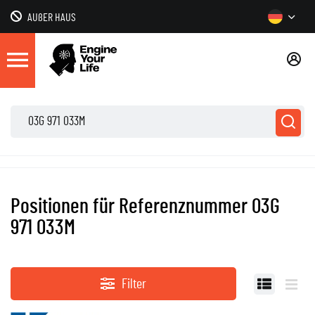
AUßER HAUS
Positionen für Referenznummer 03G
971 033M
Filter