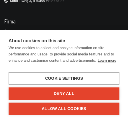
Kühtriftweg 3, D-93188 Pielenhofen
Firma
Über uns
Impressum
About cookies on this site
We use cookies to collect and analyse information on site
Kontakte
performance and usage, to provide social media features and to
enhance and customise content and advertisements.
Learn more
Informationen
FAQ
COOKIE SETTINGS
Geschäftsbedingungen
Datenschutz
DENY ALL
Zuschüsse
ALLOW ALL COOKIES
Lösungen
Reklamationen