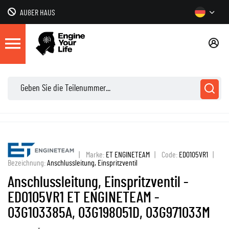
AUßER HAUS
|
Marke:
ET ENGINETEAM
|
Code:
ED0105VR1
|
Bezeichnung:
Anschlussleitung, Einspritzventil
Anschlussleitung, Einspritzventil -
ED0105VR1 ET ENGINETEAM -
03G103385A, 03G198051D, 03G971033M