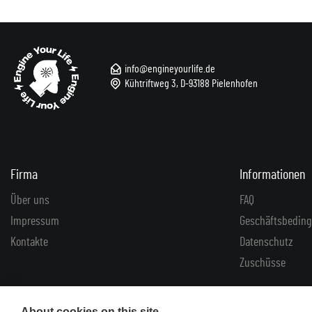
info@engineyourlife.de
Kühtriftweg 3, D-93188 Pielenhofen
Firma
Informationen
Über uns
FAQ
Impressum
Geschäftsbedin
Kontakte
Datenschutz
Zuschüsse
About cookies on this site