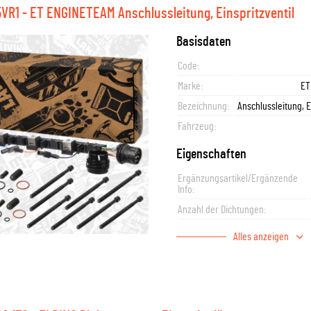
VR1 - ET ENGINETEAM Anschlussleitung, Einspritzventil
Basisdaten
Code:
Marke:
ET
Bezeichnung:
Anschlussleitung, E
Fahrzeug:
Eigenschaften
Ergänzungsartikel/Ergänzende
Info:
Anzahl der Dichtungen:
Alles anzeigen