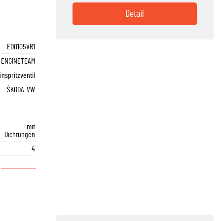
Detail
ED0105VR1
 ENGINETEAM
inspritzventil
ŠKODA-VW
mit
Dichtungen
4