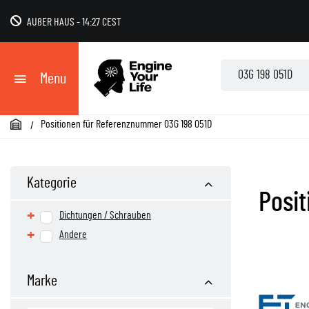
AUßER HAUS
-
14:27 CEST
Menu
Positionen für Referenznummer 03G 198 051D
Kategorie
Posi
+
Dichtungen / Schrauben
Dichtung verschiedene
+
Andere
Andere
Marke