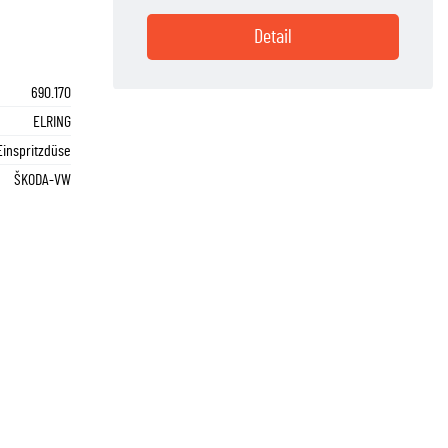
Detail
690.170
ELRING
Einspritzdüse
ŠKODA-VW