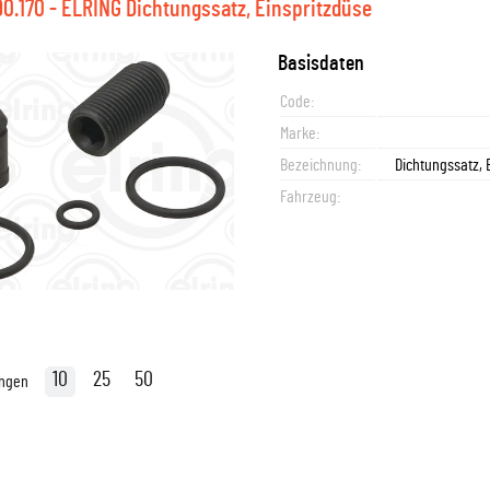
90.170 - ELRING Dichtungssatz, Einspritzdüse
Basisdaten
Code:
Marke:
Bezeichnung:
Dichtungssatz, 
Fahrzeug:
10
25
50
ungen