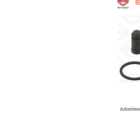
6
Aufzeichn