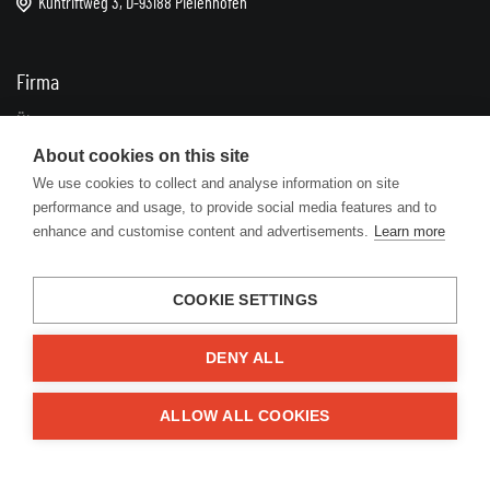
Kühtriftweg 3, D-93188 Pielenhofen
Firma
Über uns
Impressum
About cookies on this site
We use cookies to collect and analyse information on site
Kontakte
performance and usage, to provide social media features and to
enhance and customise content and advertisements.
Learn more
Informationen
FAQ
COOKIE SETTINGS
Geschäftsbedingungen
Datenschutz
DENY ALL
Zuschüsse
ALLOW ALL COOKIES
Lösungen
Reklamationen