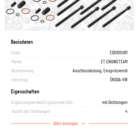
Basisdaten
Code:
ED0105VR1
Marke:
ET ENGINETEAM
Bezeichnung:
Anschlussleitung, Einspritzventil
Fahrzeug:
ŠKODA-VW
Eigenschaften
Ergänzungsartikel/Ergänzende Info:
mit Dichtungen
Anzahl der Dichtungen:
4
Alles anzeigen