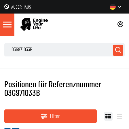
AUßER HAUS
Positionen für Referenznummer
03G971033B
Filter