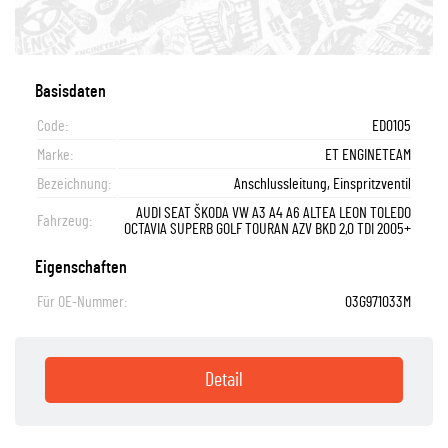
Basisdaten
Code:
ED0105
Marke:
ET ENGINETEAM
Bezeichnung:
Anschlussleitung, Einspritzventil
AUDI SEAT ŠKODA VW A3 A4 A6 ALTEA LEON TOLEDO
Fahrzeug:
OCTAVIA SUPERB GOLF TOURAN AZV BKD 2,0 TDI 2005+
Eigenschaften
Für OE-Nummer:
03G971033M
Detail