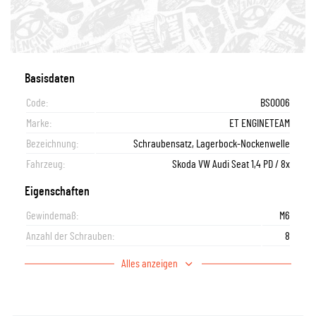
Basisdaten
Code:
BS0006
Marke:
ET ENGINETEAM
Bezeichnung:
Schraubensatz, Lagerbock-Nockenwelle
Fahrzeug:
Skoda VW Audi Seat 1,4 PD / 8x
Eigenschaften
Gewindemaß:
M6
Anzahl der Schrauben:
8
Alles anzeigen