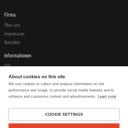
Firma
Über uns
Impressum
Kontakte
Informationen
FAQ
Geschäftsbedingungen
About cookies on this site
Datenschutz
We use cookies to collect and analyse information on site
performance and usage, to provide social media features and to
Zuschüsse
enhance and customise content and advertisements.
Learn more
Lösungen
COOKIE SETTINGS
Reklamationen
Rücklieferungen