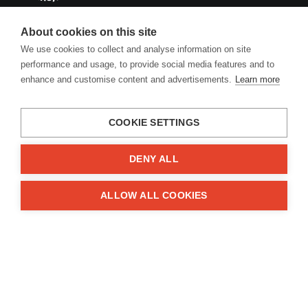
info@engineyourlife.de
About cookies on this site
Kühtriftweg 3, D-93188 Pielenhofen
We use cookies to collect and analyse information on site
performance and usage, to provide social media features and to
enhance and customise content and advertisements.
Learn more
Firma
Über uns
COOKIE SETTINGS
Impressum
Kontakte
DENY ALL
Informationen
ALLOW ALL COOKIES
FAQ
Geschäftsbedingungen
Datenschutz
Zuschüsse
Lösungen