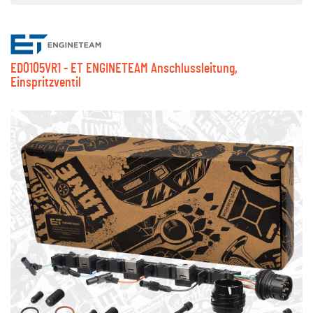
ED0105VR1 - ET ENGINETEAM Anschlussleitung,
Einspritzventil