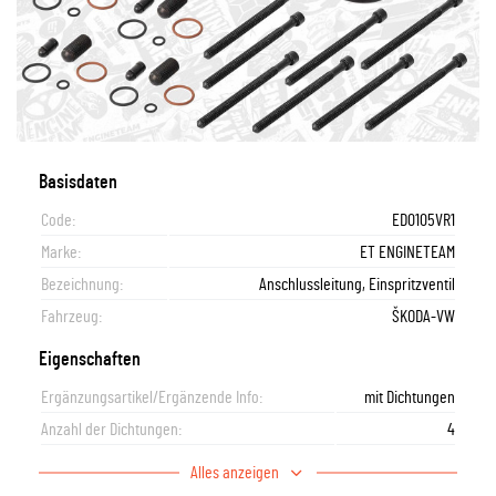
Basisdaten
Code:
ED0105VR1
Marke:
ET ENGINETEAM
Bezeichnung:
Anschlussleitung, Einspritzventil
Fahrzeug:
ŠKODA-VW
Eigenschaften
Ergänzungsartikel/Ergänzende Info:
mit Dichtungen
Anzahl der Dichtungen:
4
Alles anzeigen