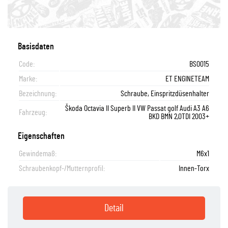
Basisdaten
Code:
BS0015
Marke:
ET ENGINETEAM
Bezeichnung:
Schraube, Einspritzdüsenhalter
Škoda Octavia II Superb II VW Passat golf Audi A3 A6
Fahrzeug:
BKD BMN 2,0TDI 2003+
Eigenschaften
Gewindemaß:
M6x1
Schraubenkopf-/Mutternprofil:
Innen-Torx
Detail