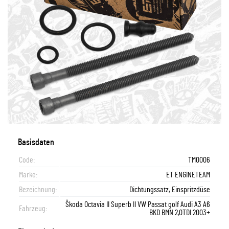
Basisdaten
Code:
TM0006
Marke:
ET ENGINETEAM
Bezeichnung:
Dichtungssatz, Einspritzdüse
Škoda Octavia II Superb II VW Passat golf Audi A3 A6
Fahrzeug:
BKD BMN 2,0TDI 2003+